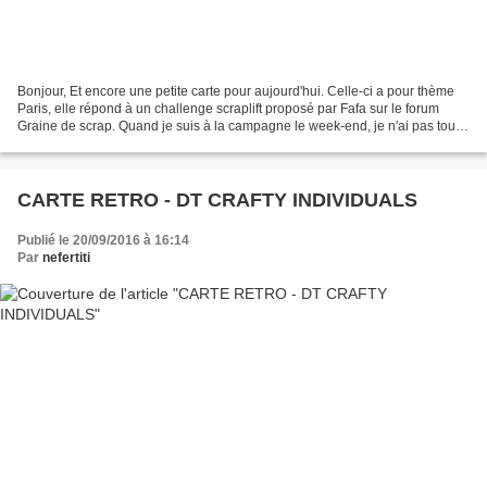
Bonjour, Et encore une petite carte pour aujourd'hui. Celle-ci a pour thème
Paris, elle répond à un challenge scraplift proposé par Fafa sur le forum
Graine de scrap. Quand je suis à la campagne le week-end, je n'ai pas tout
mon matériel, et j'ai donc...
CARTE RETRO - DT CRAFTY INDIVIDUALS
Publié le 20/09/2016 à 16:14
Par
nefertiti