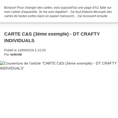
Bonjour! Pour changer des cartes, voici aujourd'hui une page d'AJ, faite sur
mon cahier d'aquarelle. Je me suis régalée!! - J'ai tout d'abord découpé des
carrés de toutes sortes dans un papier manuscrit, - J'ai recouvert ensuite ma
page de ces papiers...
CARTE C&S (3ème exemple) - DT CRAFTY
INDIVIDUALS
Publié le 14/09/2016 à 15:55
Par
nefertiti