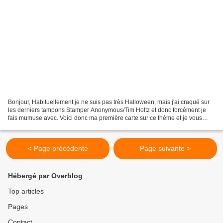
Bonjour, Habituellement je ne suis pas très Halloween, mais j'ai craqué sur
les derniers tampons Stamper Anonymous/Tim Holtz et donc forcément je
fais mumuse avec. Voici donc ma première carte sur ce thème et je vous
mets en prime un pas à pas pour celles...
< Page précédente
Page suivante >
Hébergé par Overblog
Top articles
Pages
Contact