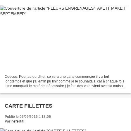
Coucou, Pour aujourd'hui, ce sera une carte commencée il y a fort
longtemps et que j'ai enfin pu finir comme je le souhaitais, car à chaque fois
il me manquait le matériel nécessaire ( je fais des va et vient avec la maison
de campagne, mon matériel n'est...
CARTE FILLETTES
Publié le 06/09/2016 à 13:05
Par
nefertiti