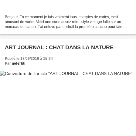
Bonjour, En ce moment je fais vraiment tous les styles de cartes, c'est
amusant de varier. Voici une carte assez rétro, style vintage faite sur un
morceau de carton. J'ai enlevé par endroit la première couche pour faire
apparaitre les ondulations. Pour...
ART JOURNAL : CHAT DANS LA NATURE
Publié le 17/09/2016 à 15:34
Par
nefertiti