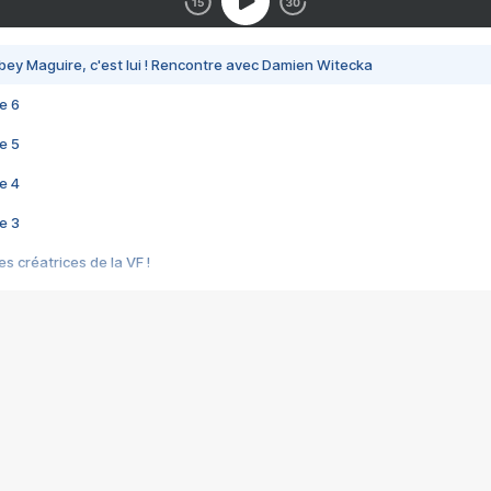
bey Maguire, c'est lui ! Rencontre avec Damien Witecka
e 6
e 5
e 4
e 3
s créatrices de la VF !
e 2
e 1
e Mektoub My Love arrive enfin ! Rencontre avec Shaïn Boumedine et Sal
i : après Toni en famille
elle réalise le bouleversant Dites lui que je l'aime