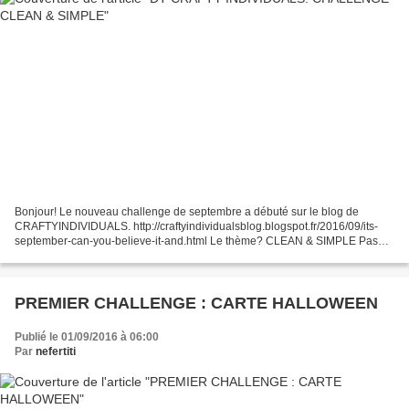
Bonjour! Le nouveau challenge de septembre a débuté sur le blog de
CRAFTYINDIVIDUALS. http://craftyindividualsblog.blogspot.fr/2016/09/its-
september-can-you-believe-it-and.html Le thème? CLEAN & SIMPLE Pas
forcément ce que j'aime le plus réaliser, mais...
PREMIER CHALLENGE : CARTE HALLOWEEN
Publié le 01/09/2016 à 06:00
Par
nefertiti