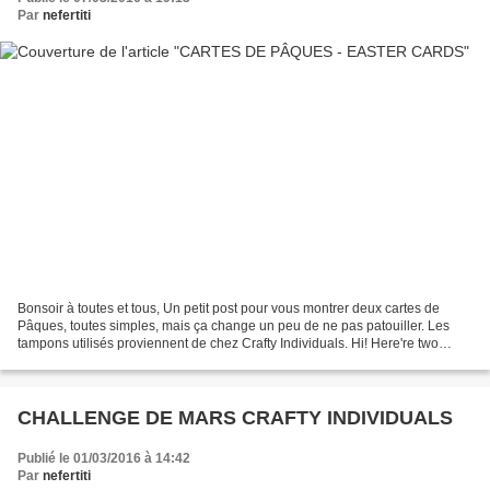
Par
nefertiti
Bonsoir à toutes et tous, Un petit post pour vous montrer deux cartes de
Pâques, toutes simples, mais ça change un peu de ne pas patouiller. Les
tampons utilisés proviennent de chez Crafty Individuals. Hi! Here're two
Easter cards, made with Crafty Individuals...
CHALLENGE DE MARS CRAFTY INDIVIDUALS
Publié le 01/03/2016 à 14:42
Par
nefertiti