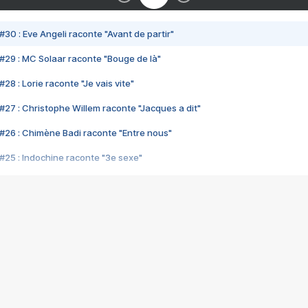
#30 : Eve Angeli raconte "Avant de partir"
#29 : MC Solaar raconte "Bouge de là"
28 : Lorie raconte "Je vais vite"
#27 : Christophe Willem raconte "Jacques a dit"
#26 : Chimène Badi raconte "Entre nous"
#25 : Indochine raconte "3e sexe"
#24 : Zaho raconte "C'est chelou"
#23 : Patrick Bruel raconte "Au café des délices"
#22 : Kyo raconte "Le chemin"
#21 : Nolwenn Leroy raconte "Cassé"
#20 : Patrick Hernandez raconte "Born to be alive"
#19 : Lorie raconte "Près de moi"