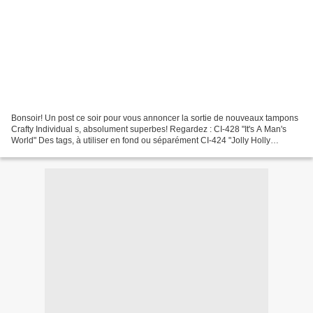
Bonsoir! Un post ce soir pour vous annoncer la sortie de nouveaux tampons
Crafty Individual s, absolument superbes! Regardez : CI-428 "It's A Man's
World" Des tags, à utiliser en fond ou séparément CI-424 "Jolly Holly
Robins" Trop mimis ces oiseaux sur...