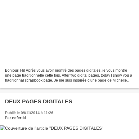
Bonjour! Hi! Après vous avoir montré des pages digitales, je vous montre
une page traditionnelle cette fois. After two digital pages, today I show you a
traditionnal scrapbook page. Je me suis inspirée d'une page de Michelle
Whorwood proposée par Mameloup...
DEUX PAGES DIGITALES
Publié le 09/11/2014 à 11:26
Par
nefertiti