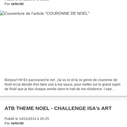
Par
nefertiti
Bonjour! Hi! En parcourant le net , j'ai vu ici et là ce genre de couronne de
Noël et j'ai décidé d'en faire une à ma sauce, pour mettre sur le grand sapin
de Noël que je fais chaque année dans le hall de ma résidence. I saw
different festive wreath on...
ATB THEME NOEL - CHALLENGE ISA's ART
Publié le 14/11/2014 à 20:25
Par
nefertiti