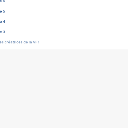
e 6
e 5
e 4
e 3
s créatrices de la VF !
e 2
e 1
e Mektoub My Love arrive enfin ! Rencontre avec Shaïn Boumedine et Sal
i : après Toni en famille
elle réalise le bouleversant Dites lui que je l'aime
ais ! Rencontre autour de Vie privée de Rebecca Zlotowski
 de Marguerite, Grave... Rencontre avec Ella Rumpf
 Les Rêveurs, un film intime sur la santé mentale