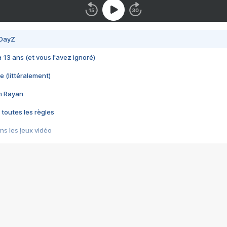
 DayZ
 a 13 ans (et vous l'avez ignoré)
e (littéralement)
im Rayan
 toutes les règles
s les jeux vidéo
us choquant de Rockstar ? - Le scandale BULLY
e plus moche de Steam
du RÊVE tourne au CAUCHEMAR
pendant 8 heures
it… à tort