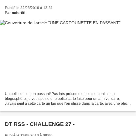
Publié le 22/08/2010 à 12:31
Par
nefertiti
Un petit coucou en passant! Pas très présente en ce moment sur la
blogosphère, je vous poste une petite carte faite pour un anniversaire.
J'avais joint à cette carte un tag que l'on glisse dans la carte, avec une photo
dessus. J'ai fait d'autres réas...
DT RSS - CHALLENGE 27 -
Publié le 11/08/2010 à 08:00