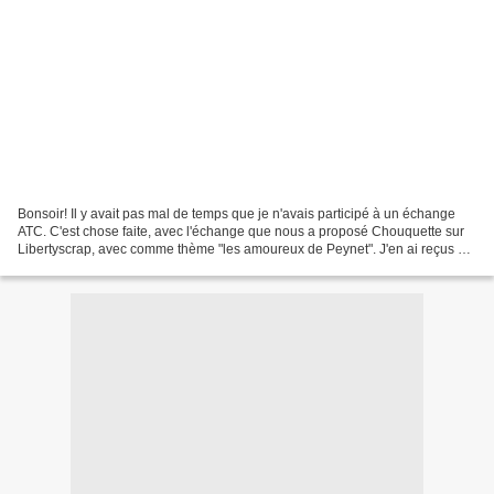
Bonsoir! Il y avait pas mal de temps que je n'avais participé à un échange
ATC. C'est chose faite, avec l'échange que nous a proposé Chouquette sur
Libertyscrap, avec comme thème "les amoureux de Peynet". J'en ai reçus 3
que voici : Celui de Gisou : Celui...