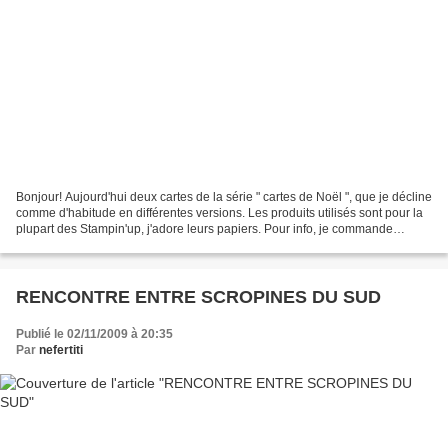
Bonjour! Aujourd'hui deux cartes de la série " cartes de Noël ", que je décline
comme d'habitude en différentes versions. Les produits utilisés sont pour la
plupart des Stampin'up, j'adore leurs papiers. Pour info, je commande
toujours le format A4 pour...
RENCONTRE ENTRE SCROPINES DU SUD
Publié le 02/11/2009 à 20:35
Par
nefertiti