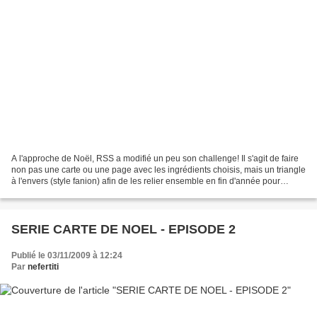
A l'approche de Noël, RSS a modifié un peu son challenge! Il s'agit de faire
non pas une carte ou une page avec les ingrédients choisis, mais un triangle
à l'envers (style fanion) afin de les relier ensemble en fin d'année pour
obtenir une belle bannière!!!!...
SERIE CARTE DE NOEL - EPISODE 2
Publié le 03/11/2009 à 12:24
Par
nefertiti