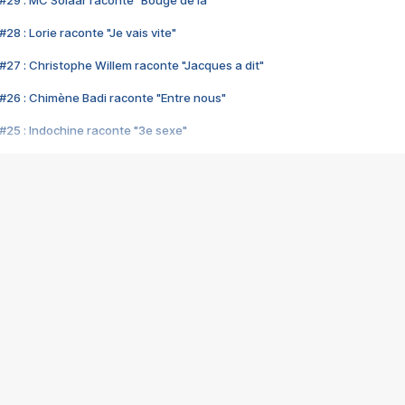
#29 : MC Solaar raconte "Bouge de là"
28 : Lorie raconte "Je vais vite"
#27 : Christophe Willem raconte "Jacques a dit"
#26 : Chimène Badi raconte "Entre nous"
#25 : Indochine raconte "3e sexe"
#24 : Zaho raconte "C'est chelou"
#23 : Patrick Bruel raconte "Au café des délices"
#22 : Kyo raconte "Le chemin"
#21 : Nolwenn Leroy raconte "Cassé"
#20 : Patrick Hernandez raconte "Born to be alive"
#19 : Lorie raconte "Près de moi"
#18 : Michael Jones raconte "A nos actes manqués" (avec Jean-Jacque
#17 : Khaled raconte "Aïcha"