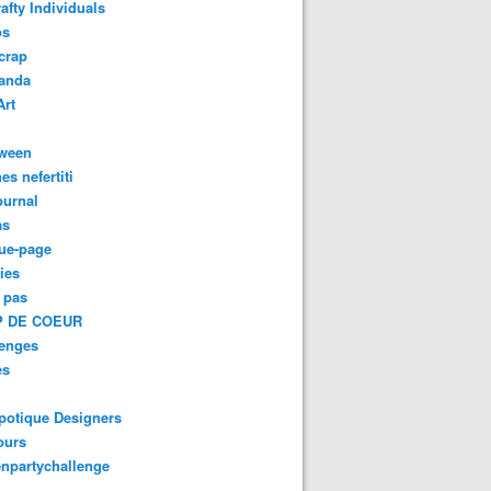
afty Individuals
os
crap
anda
Art
oween
es nefertiti
ournal
as
ue-page
ies
 pas
 DE COEUR
lenges
es
potique Designers
ours
npartychallenge