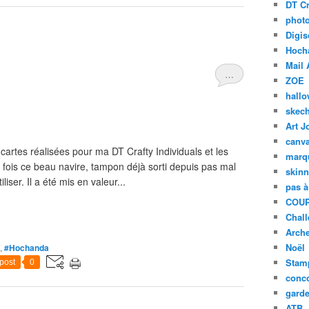
DT Cr
phot
Digis
Hoch
Mail 
…
ZOE
hall
skech
Art J
canv
cartes réalisées pour ma DT Crafty Individuals et les
marq
fois ce beau navire, tampon déjà sorti depuis pas mal
skinn
iser. Il a été mis en valeur...
pas à
COUP
Chal
Arch
Noël
,
#Hochanda
Stam
post
0
conc
garde
ATB