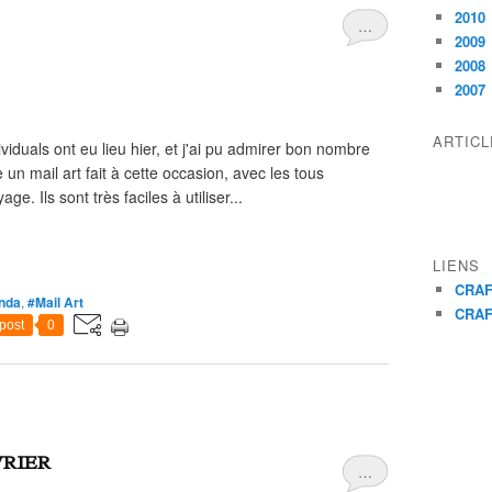
2010
…
2009
2008
2007
ARTIC
iduals ont eu lieu hier, et j'ai pu admirer bon nombre
n mail art fait à cette occasion, avec les tous
 Ils sont très faciles à utiliser...
LIENS
CRAF
nda
,
#Mail Art
CRAF
post
0
RIER
…