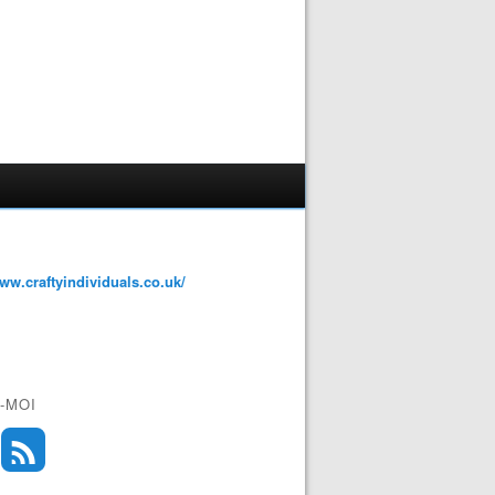
www.craftyindividuals.co.uk/
-MOI