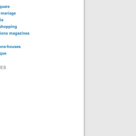
quare
 mariage
ia
shopping
tions magazines
ons-houses
yque
VES