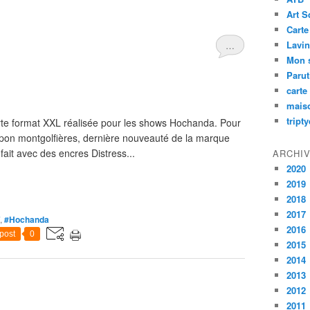
Art S
Carte
Lavin
…
Mon 
Paru
carte
mais
tript
carte format XXL réalisée pour les shows Hochanda. Pour
tampon montgolfières, dernière nouveauté de la marque
it avec des encres Distress...
ARCHI
2020
2019
2018
2017
,
#Hochanda
2016
post
0
2015
2014
2013
2012
2011