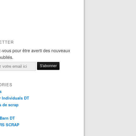
ETTER
-vous pour être averti des nouveaux
publiés.
ORIES
s
y Individuals DT
 de scrap
 Barn DT
RS SCRAP