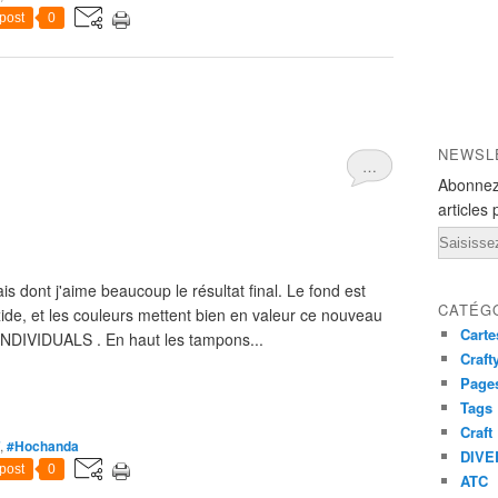
post
0
NEWSL
…
Abonnez
articles 
Email
is dont j'aime beaucoup le résultat final. Le fond est
CATÉG
xide, et les couleurs mettent bien en valeur ce nouveau
Carte
DIVIDUALS . En haut les tampons...
Craft
Pages
Tags
Craft
,
#Hochanda
DIVE
post
0
ATC