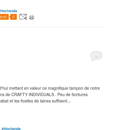
#Hochanda
post
0
…
rd'hui mettant en valeur ce magnifique tampon de notre
ons de CRAFTY INDIVIDUALS . Peu de fioritures
at et les ficelles de laines suffisent...
,
#Hochanda