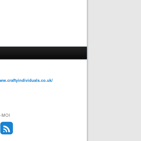
www.craftyindividuals.co.uk/
-MOI