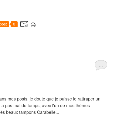
post
0
…
ans mes posts, je doute que je puisse le rattraper un
e il y a pas mal de temps, avec l'un de mes thèmes
très beaux tampons Carabelle...