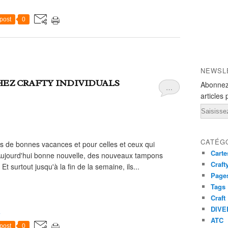
post
0
NEWSL
EZ CRAFTY INDIVIDUALS
Abonnez
…
articles 
Email
CATÉG
s de bonnes vacances et pour celles et ceux qui
Carte
 Aujourd'hui bonne nouvelle, des nouveaux tampons
Craft
 surtout jusqu'à la fin de la semaine, ils...
Pages
Tags
Craft
DIVE
ATC
post
0