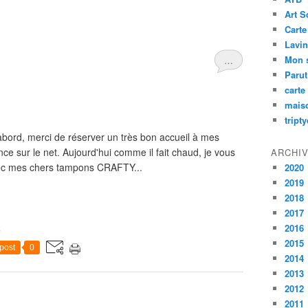
Art S
Carte
Lavin
Mon 
…
Paru
carte
mais
tript
d'abord, merci de réserver un très bon accueil à mes
e sur le net. Aujourd'hui comme il fait chaud, je vous
ARCHI
avec mes chers tampons CRAFTY...
2020
2019
2018
2017
2016
2015
post
0
2014
2013
2012
2011