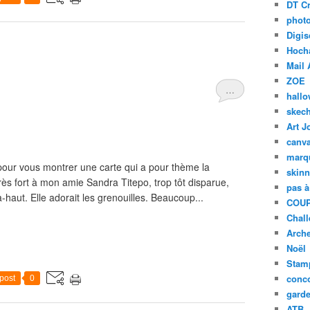
DT Cr
phot
Digis
Hoch
Mail 
ZOE
…
hall
skech
Art J
canv
marq
pour vous montrer une carte qui a pour thème la
skinn
très fort à mon amie Sandra Titepo, trop tôt disparue,
pas à
à-haut. Elle adorait les grenouilles. Beaucoup...
COUP
Chal
Arch
Noël
Stam
conc
post
0
garde
ATB