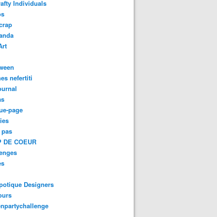
afty Individuals
os
crap
anda
Art
oween
es nefertiti
ournal
as
ue-page
ies
 pas
 DE COEUR
lenges
es
potique Designers
ours
npartychallenge