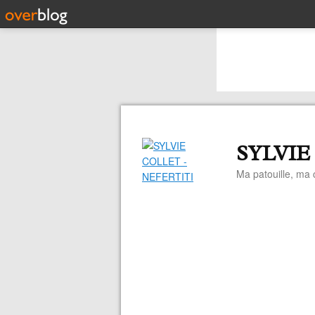
SYLVIE
Ma patouille, ma c