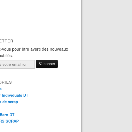
ETTER
-vous pour être averti des nouveaux
publiés.
ORIES
s
y Individuals DT
 de scrap
 Barn DT
RS SCRAP