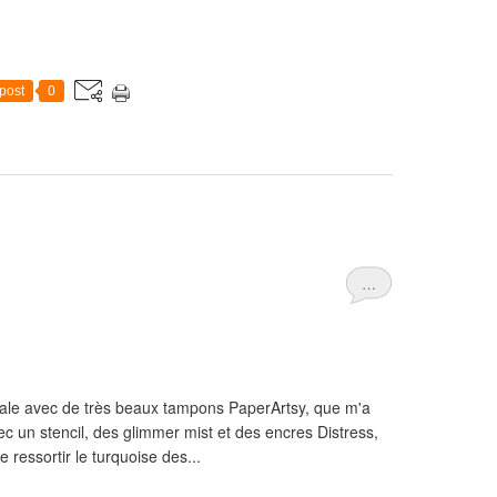
post
0
…
orale avec de très beaux tampons PaperArtsy, que m'a
ec un stencil, des glimmer mist et des encres Distress,
e ressortir le turquoise des...