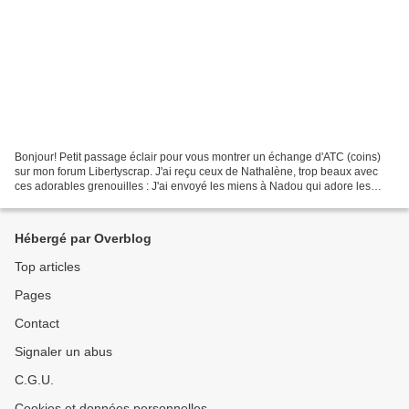
Bonjour! Petit passage éclair pour vous montrer un échange d'ATC (coins)
sur mon forum Libertyscrap. J'ai reçu ceux de Nathalène, trop beaux avec
ces adorables grenouilles : J'ai envoyé les miens à Nadou qui adore les
chats : J'adore ces échanges, c'est...
Hébergé par Overblog
Top articles
Pages
Contact
Signaler un abus
C.G.U.
Cookies et données personnelles