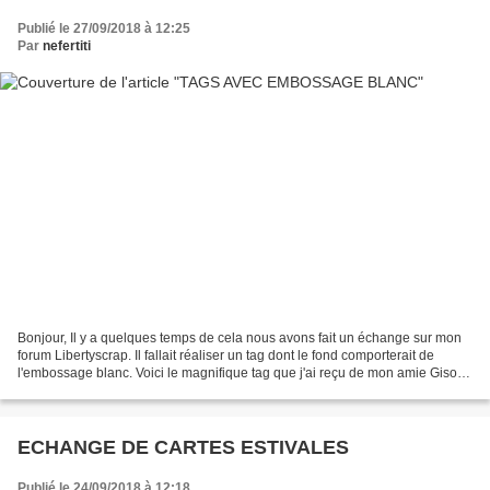
Publié le 27/09/2018 à 12:25
Par
nefertiti
Bonjour, Il y a quelques temps de cela nous avons fait un échange sur mon
forum Libertyscrap. Il fallait réaliser un tag dont le fond comporterait de
l'embossage blanc. Voici le magnifique tag que j'ai reçu de mon amie Gisou :
Et celui que j'ai envoyé...
ECHANGE DE CARTES ESTIVALES
Publié le 24/09/2018 à 12:18