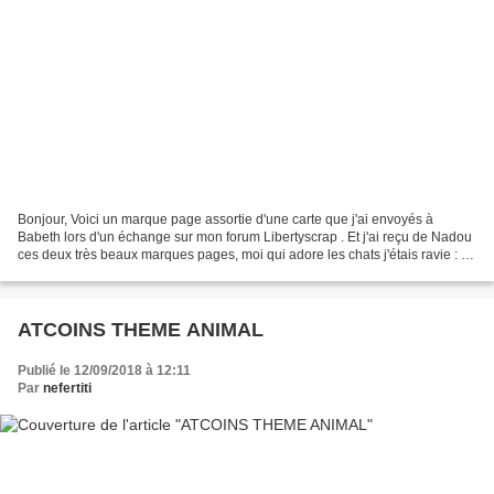
Bonjour, Voici un marque page assortie d'une carte que j'ai envoyés à
Babeth lors d'un échange sur mon forum Libertyscrap . Et j'ai reçu de Nadou
ces deux très beaux marques pages, moi qui adore les chats j'étais ravie : A
très bientôt!
ATCOINS THEME ANIMAL
Publié le 12/09/2018 à 12:11
Par
nefertiti