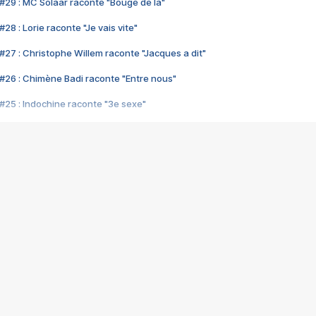
#29 : MC Solaar raconte "Bouge de là"
28 : Lorie raconte "Je vais vite"
#27 : Christophe Willem raconte "Jacques a dit"
#26 : Chimène Badi raconte "Entre nous"
#25 : Indochine raconte "3e sexe"
#24 : Zaho raconte "C'est chelou"
#23 : Patrick Bruel raconte "Au café des délices"
#22 : Kyo raconte "Le chemin"
#21 : Nolwenn Leroy raconte "Cassé"
#20 : Patrick Hernandez raconte "Born to be alive"
#19 : Lorie raconte "Près de moi"
#18 : Michael Jones raconte "A nos actes manqués" (avec Jean-Jacque
#17 : Khaled raconte "Aïcha"