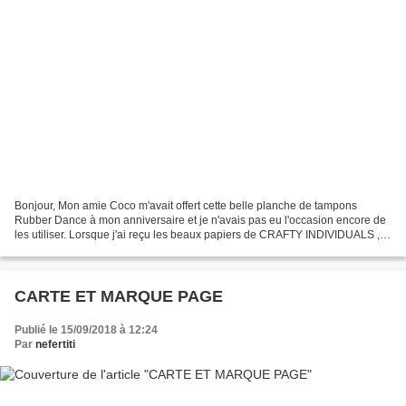
Bonjour, Mon amie Coco m'avait offert cette belle planche de tampons
Rubber Dance à mon anniversaire et je n'avais pas eu l'occasion encore de
les utiliser. Lorsque j'ai reçu les beaux papiers de CRAFTY INDIVIDUALS ,
j'ai eu l'idée de les associer pour...
CARTE ET MARQUE PAGE
Publié le 15/09/2018 à 12:24
Par
nefertiti