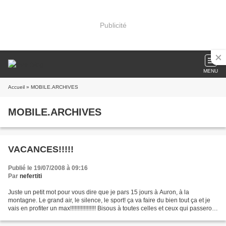
Publicité
MENU
Accueil
» MOBILE.ARCHIVES
MOBILE.ARCHIVES
VACANCES!!!!!
Publié le 19/07/2008 à 09:16
Par
nefertiti
Juste un petit mot pour vous dire que je pars 15 jours à Auron, à la
montagne. Le grand air, le silence, le sport! ça va faire du bien tout ça et je
vais en profiter un max!!!!!!!!!!!!!!!!! Bisous à toutes celles et ceux qui passeront
par là! Bonnes vacances...