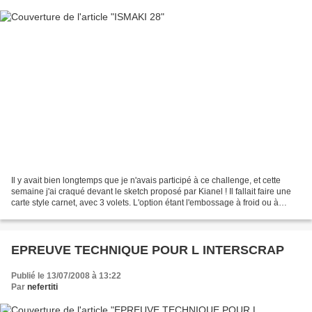
Il y avait bien longtemps que je n'avais participé à ce challenge, et cette
semaine j'ai craqué devant le sketch proposé par Kianel ! Il fallait faire une
carte style carnet, avec 3 volets. L'option étant l'embossage à froid ou à
chaud. Les couleurs ne...
EPREUVE TECHNIQUE POUR L INTERSCRAP
Publié le 13/07/2008 à 13:22
Par
nefertiti