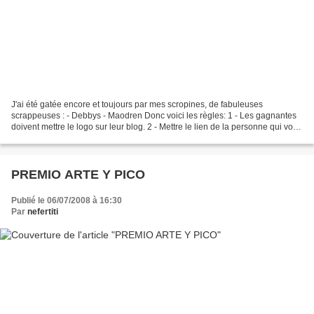
J'ai été gatée encore et toujours par mes scropines, de fabuleuses
scrappeuses : - Debbys - Maodren Donc voici les règles: 1 - Les gagnantes
doivent mettre le logo sur leur blog. 2 - Mettre le lien de la personne qui vous
a donné ce prix. 3 - Désigner...
PREMIO ARTE Y PICO
Publié le 06/07/2008 à 16:30
Par
nefertiti