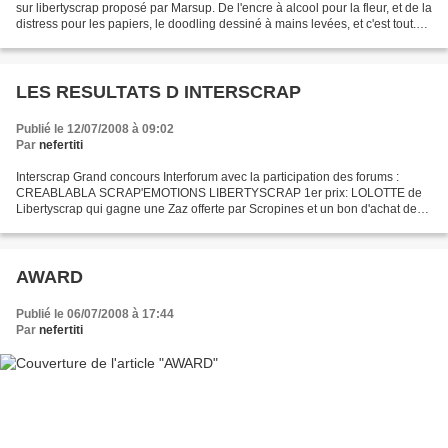
sur libertyscrap proposé par Marsup. De l'encre à alcool pour la fleur, et de la
distress pour les papiers, le doodling dessiné à mains levées, et c'est tout.
Un tampon "thank...
LES RESULTATS D INTERSCRAP
Publié le 12/07/2008 à 09:02
Par
nefertiti
Interscrap Grand concours Interforum avec la participation des forums :
CREABLABLA SCRAP'EMOTIONS LIBERTYSCRAP 1er prix: LOLOTTE de
Libertyscrap qui gagne une Zaz offerte par Scropines et un bon d'achat de
20 € offerts par Camayon 2ème prix: MAGALY de...
AWARD
Publié le 06/07/2008 à 17:44
Par
nefertiti