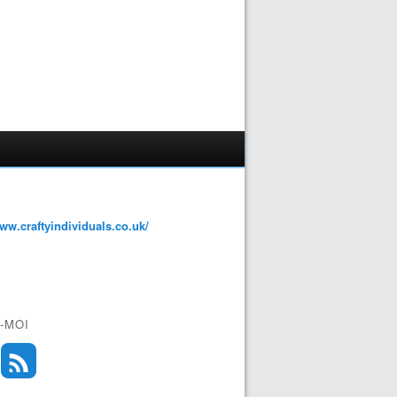
www.craftyindividuals.co.uk/
-MOI