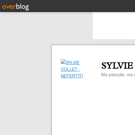
SYLVIE
Ma patouille, ma c