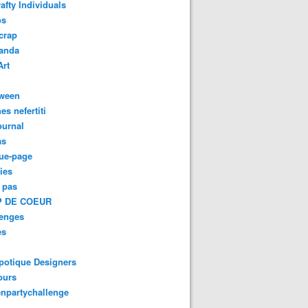
afty Individuals
os
crap
anda
Art
oween
es nefertiti
ournal
as
ue-page
ies
 pas
 DE COEUR
lenges
es
potique Designers
ours
npartychallenge