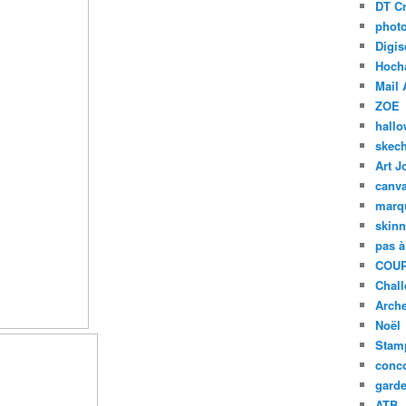
DT Cr
phot
Digis
Hoch
Mail 
ZOE
hall
skech
Art J
canv
marq
skinn
pas à
COUP
Chal
Arch
Noël
Stam
conc
garde
ATB