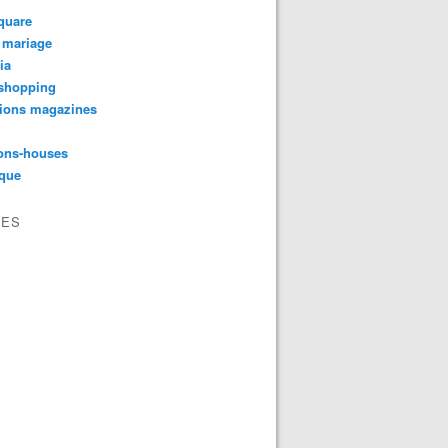
quare
 mariage
ia
shopping
tions magazines
ons-houses
yque
VES