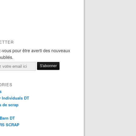
ETTER
-vous pour être averti des nouveaux
publiés.
ORIES
s
y Individuals DT
 de scrap
 Barn DT
RS SCRAP