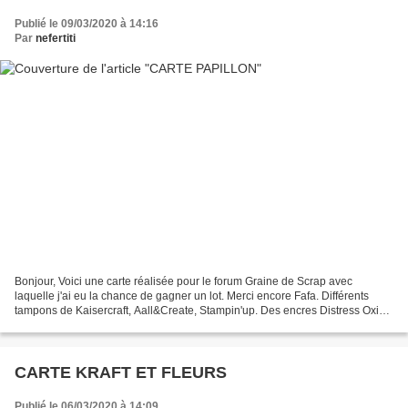
Publié le 09/03/2020 à 14:16
Par
nefertiti
Bonjour, Voici une carte réalisée pour le forum Graine de Scrap avec
laquelle j'ai eu la chance de gagner un lot. Merci encore Fafa. Différents
tampons de Kaisercraft, Aall&Create, Stampin'up. Des encres Distress Oxide
et une pointe d'encre à alcool pour...
CARTE KRAFT ET FLEURS
Publié le 06/03/2020 à 14:09