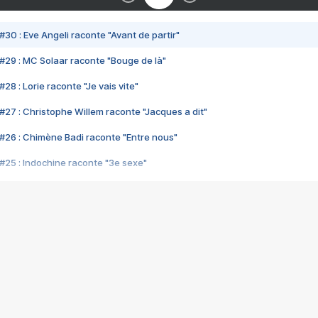
#30 : Eve Angeli raconte "Avant de partir"
#29 : MC Solaar raconte "Bouge de là"
28 : Lorie raconte "Je vais vite"
#27 : Christophe Willem raconte "Jacques a dit"
#26 : Chimène Badi raconte "Entre nous"
#25 : Indochine raconte "3e sexe"
#24 : Zaho raconte "C'est chelou"
#23 : Patrick Bruel raconte "Au café des délices"
#22 : Kyo raconte "Le chemin"
#21 : Nolwenn Leroy raconte "Cassé"
#20 : Patrick Hernandez raconte "Born to be alive"
#19 : Lorie raconte "Près de moi"