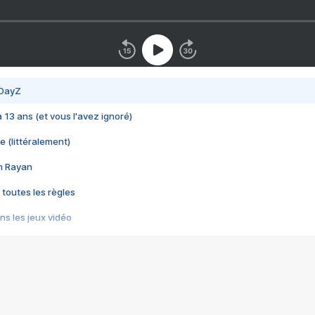
 DayZ
 a 13 ans (et vous l'avez ignoré)
e (littéralement)
im Rayan
 toutes les règles
s les jeux vidéo
us choquant de Rockstar ? - Le scandale BULLY
e plus moche de Steam
du RÊVE tourne au CAUCHEMAR