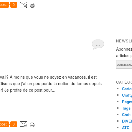
post
0
NEWSL
…
Abonnez
articles 
Email
avail? A moins que vous ne soyez en vacances, il est
CATÉG
Disons que j’ai un peu perdu la notion du temps depuis
Carte
! Je profite de ce post pour...
Craft
Pages
Tags
Craft
DIVE
post
0
ATC