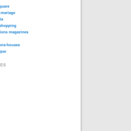
quare
 mariage
ia
shopping
tions magazines
ons-houses
yque
VES