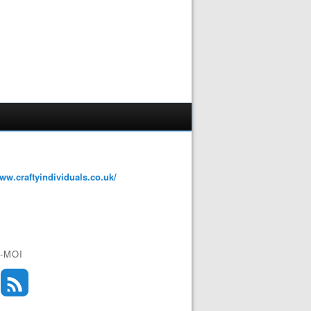
www.craftyindividuals.co.uk/
-MOI