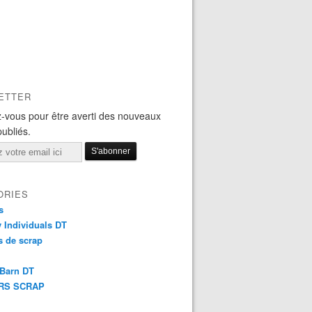
ETTER
-vous pour être averti des nouveaux
publiés.
ORIES
s
y Individuals DT
 de scrap
 Barn DT
RS SCRAP