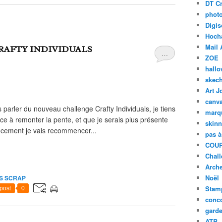
DT Cr
phot
Digis
Hoch
Mail 
RAFTY INDIVIDUALS
…
ZOE
hall
skech
Art J
canv
 parler du nouveau challenge Crafty Individuals, je tiens
marq
e à remonter la pente, et que je serais plus présente
skinn
oucement je vais recommencer...
pas à
COUP
Chal
Arch
Noël
S SCRAP
Stam
post
0
conc
garde
ATB