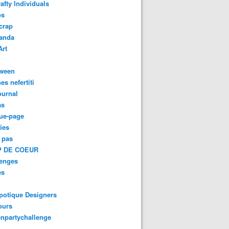
afty Individuals
os
crap
anda
Art
oween
es nefertiti
ournal
as
ue-page
ies
 pas
 DE COEUR
lenges
es
potique Designers
ours
npartychallenge