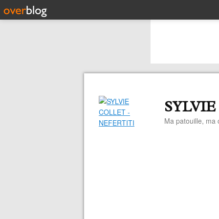
SYLVIE
Ma patouille, ma c