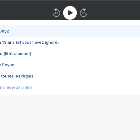
 DayZ
 a 13 ans (et vous l'avez ignoré)
e (littéralement)
im Rayan
 toutes les règles
s les jeux vidéo
us choquant de Rockstar ? - Le scandale BULLY
e plus moche de Steam
du RÊVE tourne au CAUCHEMAR
pendant 8 heures