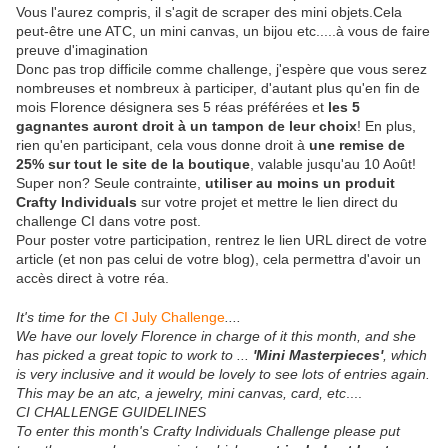
Vous l'aurez compris, il s'agit de scraper des mini objets.Cela
peut-être une ATC, un mini canvas, un bijou etc.....à vous de faire
preuve d'imagination
Donc pas trop difficile comme challenge, j'espère que vous serez
nombreuses et nombreux à participer, d'autant plus qu'en fin de
mois Florence désignera ses 5 réas préférées et
les 5
gagnantes auront droit à un tampon de leur choix
! En plus,
rien qu'en participant, cela vous donne droit à
une remise de
25% sur tout le site de la boutique
, valable jusqu'au 10 Août!
Super non? Seule contrainte,
utiliser au moins un produit
Crafty Individuals
sur votre projet et mettre le lien direct du
challenge CI dans votre post.
Pour poster votre participation, rentrez le lien URL direct de votre
article (et non pas celui de votre blog), cela permettra d'avoir un
accès direct à votre réa.
It's time for the
C
I July Challenge
....
We have our lovely Florence in charge of it this month, and she
has picked a great topic to work to ...
'Mini Masterpieces'
, which
is very inclusive and it would be lovely to see lots of entries again.
This may be an atc, a jewelry, mini canvas, card, etc
....
CI CHALLENGE GUIDELINES
To enter this month's Crafty Individuals Challenge please put