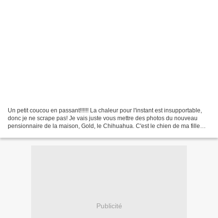
Un petit coucou en passant!!!!!! La chaleur pour l'instant est insupportable,
donc je ne scrape pas! Je vais juste vous mettre des photos du nouveau
pensionnaire de la maison, Gold, le Chihuahua. C'est le chien de ma fille
Solène, et c'est elle qui devra...
Publicité