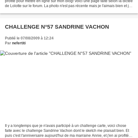
profite pour mettre en ligne sur mon blog! Voici une page faite selon la dictée
de Lolotte sur le forum. La photo n'est pas récente mais je l'aimais bien et je
comptais bien la scraper...
CHALLENGE N°57 SANDRINE VACHON
Publié le 07/08/2009 à 12:24
Par
nefertiti
Il y a longtemps que je n'avais participé à un challenge carte, voici chose
faite avec le challenge Sandrine Vachon dont le sketch me plaisait bien. Et
puis c'est l'anniversaire aujourd'hui de ma marraine Annie, et j'en ai profité