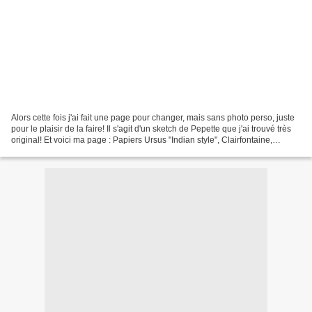
Alors cette fois j'ai fait une page pour changer, mais sans photo perso, juste
pour le plaisir de la faire! Il s'agit d'un sketch de Pepette que j'ai trouvé très
original! Et voici ma page : Papiers Ursus "Indian style", Clairfontaine,
rhodoïd, peel off,...