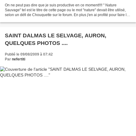
On ne peut pas dire que je suis productive en ce moment!!!! " Nature
Sauvage" tel est le titre de cette page ou le mot "nature" devait être utilisé,
selon un défi de Chouquette sur le forum. En plus j'en ai profité pour faire le
sketch proposé dans un...
SAINT DALMAS LE SELVAGE, AURON,
QUELQUES PHOTOS ....
Publié le 09/08/2009 à 07:42
Par
nefertiti