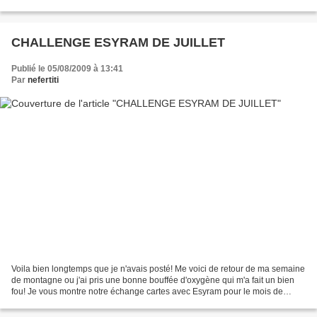
pour lui faire sa carte!...
CHALLENGE ESYRAM DE JUILLET
Publié le 05/08/2009 à 13:41
Par
nefertiti
Voila bien longtemps que je n'avais posté! Me voici de retour de ma semaine
de montagne ou j'ai pris une bonne bouffée d'oxygène qui m'a fait un bien
fou! Je vous montre notre échange cartes avec Esyram pour le mois de
Juillet. Les contraintes pour elle...