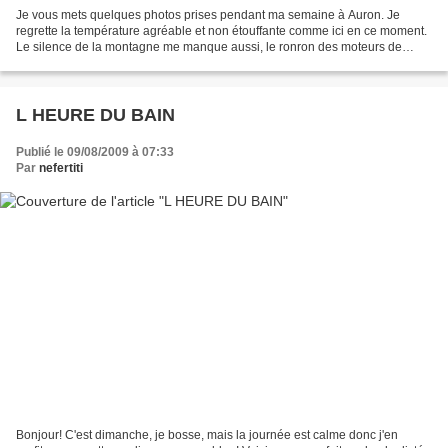
Je vous mets quelques photos prises pendant ma semaine à Auron. Je
regrette la température agréable et non étouffante comme ici en ce moment.
Le silence de la montagne me manque aussi, le ronron des moteurs de
voitures et autres me tapent sur le système!...
L HEURE DU BAIN
Publié le 09/08/2009 à 07:33
Par
nefertiti
Bonjour! C'est dimanche, je bosse, mais la journée est calme donc j'en