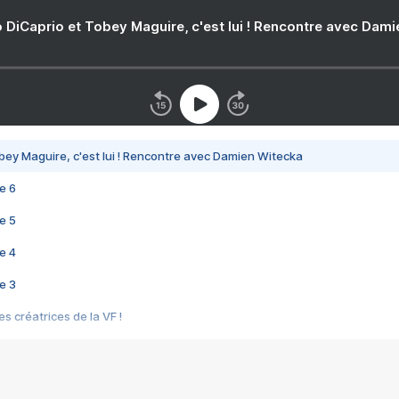
 DiCaprio et Tobey Maguire, c'est lui ! Rencontre avec Dam
bey Maguire, c'est lui ! Rencontre avec Damien Witecka
e 6
e 5
e 4
e 3
s créatrices de la VF !
e 2
e 1