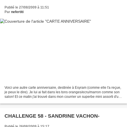
Publié le 27/08/2009 à 11:51
Par
nefertiti
Voici une autre carte anniversaire, destinée à Esyram (comme elle l'a reçue,
je peux le dire). Je lui ai fait dans les tons oranges/ecru/marron comme son
salon! Et ce matin j'ai trouvé dans mon courrier un superbe mini assorti d'une
belle carte qu'elle...
CHALLENGE 58 - SANDRINE VACHON-
Publié le 26/08/2009 à 15:17