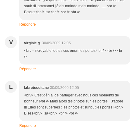
vacances il y a quelques années mais.....le jour des visites du
souk dHammamet j'étais malade mais malade........<br />
Bisous<br /> Isa<br /> <br /> <br />
Répondre
V
virginie g.
30/09/2009 12:05
<br /> Incroyable toutes ces énormes portes!<br /> <br /> <br
/>
Répondre
L
labretoccitane
30/09/2009 12:05
<br /> C'est génial de partager avec nous ces moments de
bonheur !<br /> Mais alors tes photos sur les portes... J'adore
!!! Elles sont superbes : les photos et surtout les portes !<br />
Bises<br /> Isa<br /> <br /> <br />
Répondre