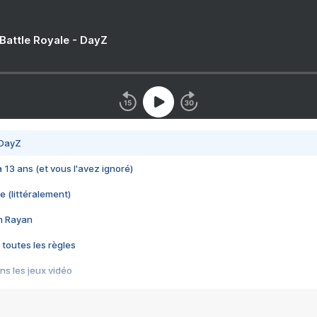
 Battle Royale - DayZ
 DayZ
 a 13 ans (et vous l'avez ignoré)
e (littéralement)
im Rayan
 toutes les règles
s les jeux vidéo
us choquant de Rockstar ? - Le scandale BULLY