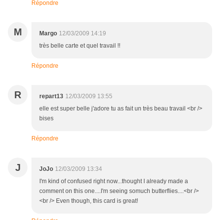
Répondre
M
Margo
12/03/2009 14:19
très belle carte et quel travail !!
Répondre
R
repart13
12/03/2009 13:55
elle est super belle j'adore tu as fait un très beau travail <br />
bises
Répondre
J
JoJo
12/03/2009 13:34
I'm kind of confused right now...thought I already made a
comment on this one....I'm seeing somuch butterflies....<br />
<br /> Even though, this card is great!