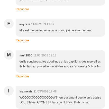
Répondre
E
esyram
11/03/2009 19:47
elle est merveilleuse ta carte bravo j'aime énormément
Répondre
M
mu42800
11/03/2009 19:11
qu'ils sont beaux tes doodlings et les papillons des merveilles
ils brilletn en plus et le travail des encres j'adore<br /> bizz Mu
Répondre
I
isa norris
11/03/2009 18:48
WOOOOOOOOOOOOOOW!! heureusement que je suis assise
LOL. Elle est A TOMBER ta carte !!! Bravo!!! <br /> isa