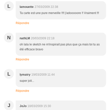
L
lamouette
27/03/2009 22:38
Ta carte est une pure merveille !!!! j'adooooore !! Vraiment !!!
Répondre
N
nathLM
20/03/2009 22:18
oh lala le sketch ne m'inspirait pas plus que ça mais toi tu as
été efficace bravo
Répondre
L
lymatry
19/03/2009 11:44
super joli...
Répondre
J
JoJo
18/03/2009 15:30