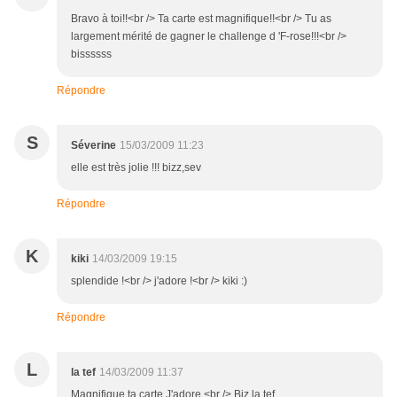
Bravo à toi!!<br /> Ta carte est magnifique!!<br /> Tu as
largement mérité de gagner le challenge d 'F-rose!!!<br />
bissssss
Répondre
S
Séverine
15/03/2009 11:23
elle est très jolie !!! bizz,sev
Répondre
K
kiki
14/03/2009 19:15
splendide !<br /> j'adore !<br /> kiki :)
Répondre
L
la tef
14/03/2009 11:37
Magnifique ta carte.J'adore.<br /> Biz la tef