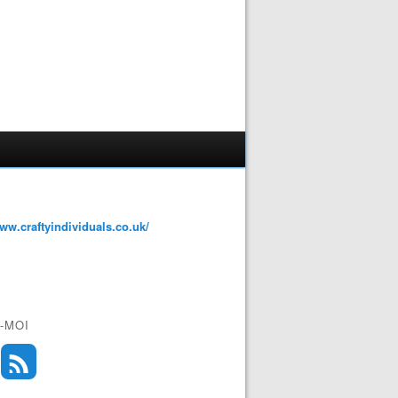
www.craftyindividuals.co.uk/
-MOI