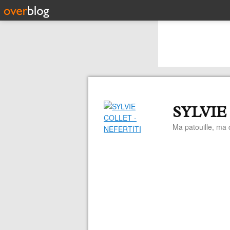
SYLVIE
Ma patouille, ma c