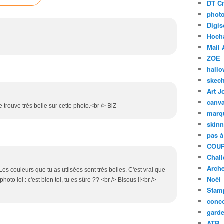
DT Cr
phot
Digis
Hoch
Mail 
ZOE
hall
skech
Art J
canv
e trouve très belle sur cette photo.<br /> BiZ
marq
skinn
pas à
COUP
Chal
Arch
 ! Les couleurs que tu as utilsées sont très belles. C'est vrai que
Noël
photo lol : c'est bien toi, tu es sûre ?? <br /> Bisous !!<br />
Stam
conc
garde
ATB