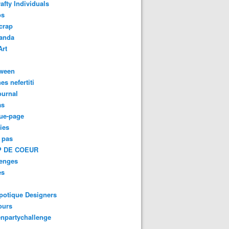
afty Individuals
os
crap
anda
Art
oween
es nefertiti
ournal
as
ue-page
ies
 pas
 DE COEUR
lenges
es
potique Designers
ours
npartychallenge