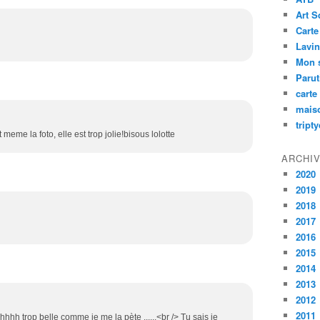
Art S
Carte
Lavin
Mon 
Paru
carte
mais
tript
t meme la foto, elle est trop jolie!bisous lolotte
ARCHI
2020
2019
2018
2017
2016
2015
2014
2013
2012
2011
hh trop belle comme je me la pète ......<br /> Tu sais je