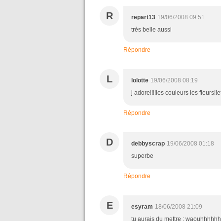
R
repart13
19/06/2008 09:51
très belle aussi
Répondre
L
lolotte
19/06/2008 08:19
j adore!!!!les couleurs les fleurs!!e
Répondre
D
debbyscrap
19/06/2008 01:18
superbe
Répondre
E
esyram
18/06/2008 21:09
tu aurais du mettre : waouhhhhhhhh