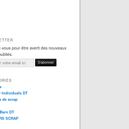
ETTER
-vous pour être averti des nouveaux
publiés.
ORIES
s
y Individuals DT
 de scrap
 Barn DT
RS SCRAP