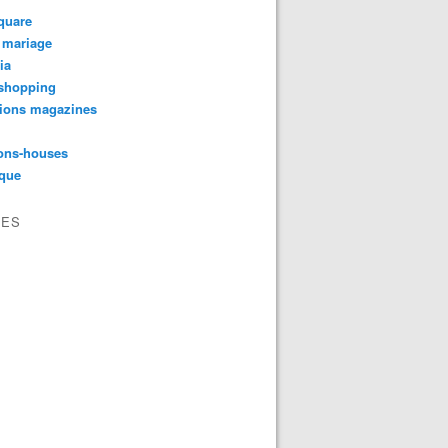
quare
 mariage
ia
shopping
tions magazines
ons-houses
yque
VES