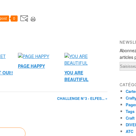
post
0
NEWSL
Abonnez
articles 
Email
PAGE HAPPY
 OUI!!
YOU ARE
BEAUTIFUL
CATÉG
Carte
Craft
CHALLENGE N°3 - ELFES... »
Pages
Tags
Craft
DIVE
ATC