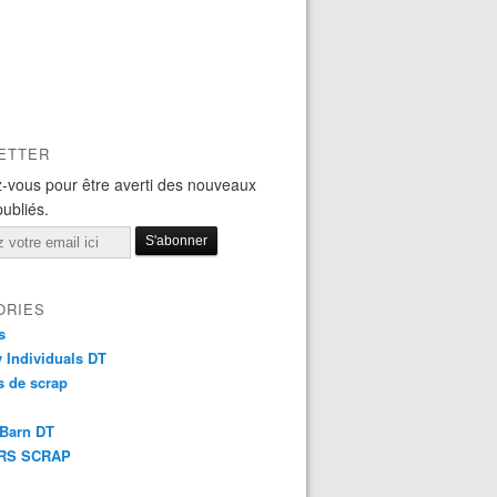
ETTER
-vous pour être averti des nouveaux
publiés.
ORIES
s
y Individuals DT
 de scrap
 Barn DT
RS SCRAP