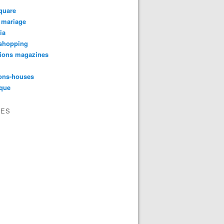
quare
 mariage
ia
shopping
tions magazines
ons-houses
yque
VES