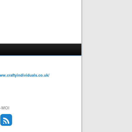
www.craftyindividuals.co.uk/
-MOI