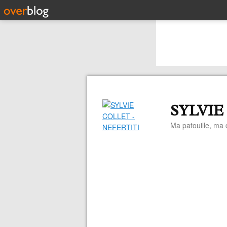
SYLVIE
Ma patouille, ma c