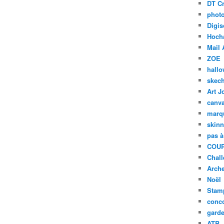
DT Cr
phot
Digis
Hoch
Mail 
ZOE
hall
skech
Art J
canv
marq
skinn
pas à
COUP
Chal
Arch
Noël
Stam
conc
garde
ATB