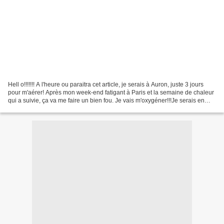
Hell o!!!!!!! A l'heure ou paraitra cet article, je serais à Auron, juste 3 jours
pour m'aérer! Après mon week-end fatigant à Paris et la semaine de chaleur
qui a suivie, ça va me faire un bien fou. Je vais m'oxygéner!!!Je serais en
pleine forme pour...