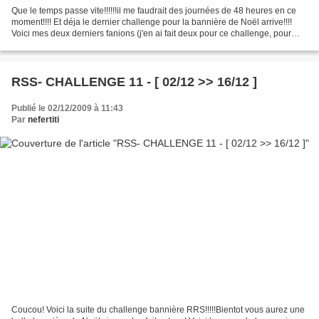
Que le temps passe vite!!!!!!il me faudrait des journées de 48 heures en ce
moment!!!! Et déja le dernier challenge pour la bannière de Noël arrive!!!!
Voici mes deux derniers fanions (j'en ai fait deux pour ce challenge, pour
avoir une bannière plus...
RSS- CHALLENGE 11 - [ 02/12 >> 16/12 ]
Publié le 02/12/2009 à 11:43
Par
nefertiti
Coucou! Voici la suite du challenge bannière RRS!!!!!Bientot vous aurez une