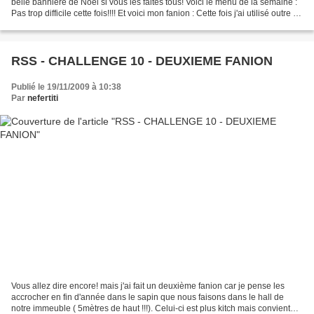
belle bannière de Noël si vous les faites tous! Voici le menu de la semaine :
Pas trop difficile cette fois!!!! Et voici mon fanion : Cette fois j'ai utilisé outre de
la distress,...
RSS - CHALLENGE 10 - DEUXIEME FANION
Publié le 19/11/2009 à 10:38
Par
nefertiti
Vous allez dire encore! mais j'ai fait un deuxième fanion car je pense les
accrocher en fin d'année dans le sapin que nous faisons dans le hall de
notre immeuble ( 5mètres de haut !!!). Celui-ci est plus kitch mais convient