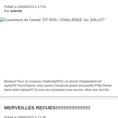
Publié le 30/06/2010 à 17:53
Par
nefertiti
Bonjour! Pour ce nouveau challengeRSS, un grand changement est
opéré!!!!! Tout d'abord, nous avons l'immense plaisir d'accueillir P'tite Plume
dans notre équipe!!!! Si vous ne connaissez pas encore, allez voir son blog,
c'est magnifique! Secondo, le challenge...
MERVEILLES RECUES!!!!!!!!!!!!!!!!!!!!!!
Publié le 09/06/2010 à 13:38