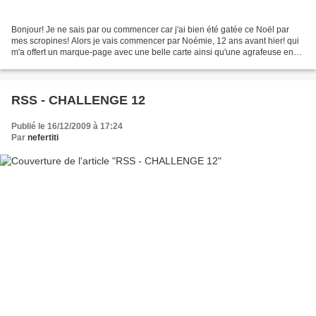
Bonjour! Je ne sais par ou commencer car j'ai bien été gatée ce Noël par
mes scropines! Alors je vais commencer par Noémie, 12 ans avant hier! qui
m'a offert un marque-page avec une belle carte ainsi qu'une agrafeuse en
forme de chat (je n'ai pas pris...
RSS - CHALLENGE 12
Publié le 16/12/2009 à 17:24
Par
nefertiti