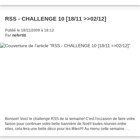
très bien comme déco de Noël....
RSS - CHALLENGE 10 [18/11 >>02/12]
Publié le 18/11/2009 à 18:12
Par
nefertiti
Bonsoir! Voici le challenge RSS de la semaine! C'est l'occasion de faire votre
fanion pour continuer votre belle bannière de Noël! toutes réunies entre
elles, cela fera une belle déco pour les fêtes!!!! Au menu cette semaine :
Pour la technique Cut n'Dry...