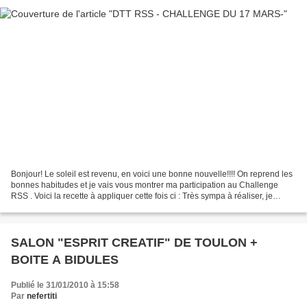
Bonjour! Le soleil est revenu, en voici une bonne nouvelle!!!! On reprend les
bonnes habitudes et je vais vous montrer ma participation au Challenge
RSS . Voici la recette à appliquer cette fois ci : Très sympa à réaliser, je
trouve! de bons ingrédients...
SALON "ESPRIT CREATIF" DE TOULON +
BOITE A BIDULES
Publié le 31/01/2010 à 15:58
Par
nefertiti