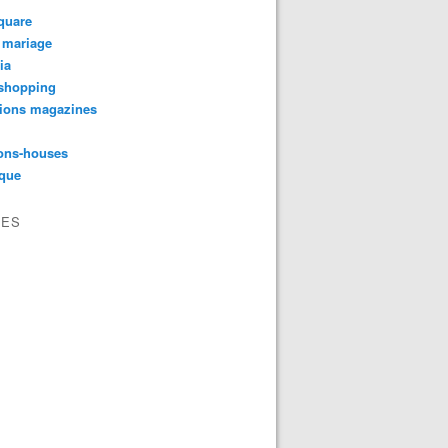
quare
 mariage
ia
shopping
tions magazines
ons-houses
yque
VES