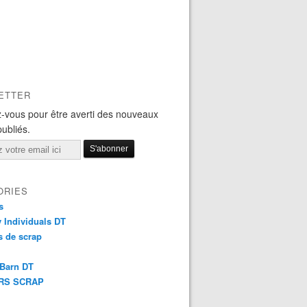
ETTER
-vous pour être averti des nouveaux
publiés.
ORIES
s
y Individuals DT
 de scrap
 Barn DT
RS SCRAP