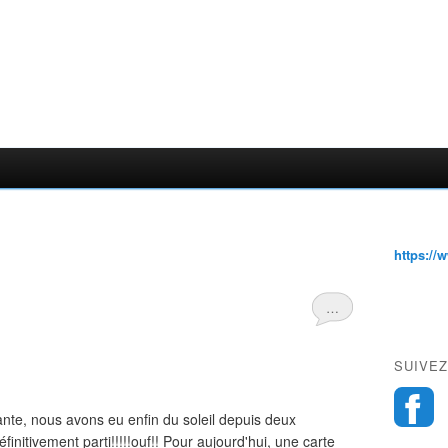
https://
…
SUIVEZ
ante, nous avons eu enfin du soleil depuis deux
t définitivement parti!!!!!ouf!! Pour aujourd'hui, une carte