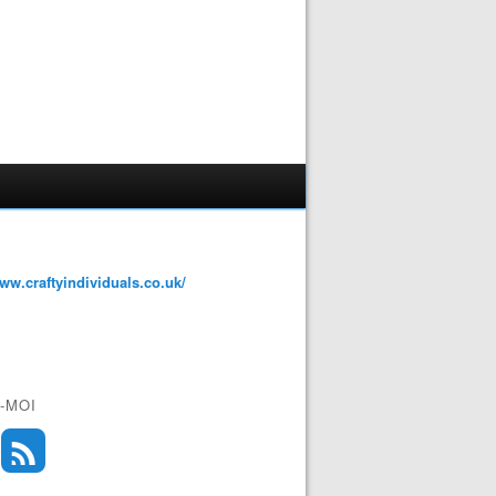
www.craftyindividuals.co.uk/
-MOI