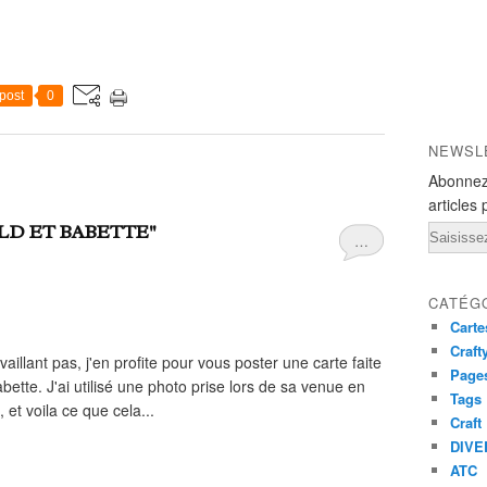
post
0
NEWSL
Abonnez
articles 
LD ET BABETTE"
Email
…
CATÉG
Carte
Craft
aillant pas, j'en profite pour vous poster une carte faite
Pages
ette. J'ai utilisé une photo prise lors de sa venue en
Tags
 et voila ce que cela...
Craft
DIVE
ATC