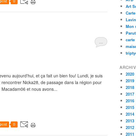
post
0
Art S
Carte
Lavin
Mon 
Paru
carte
…
mais
tript
ARCHI
2020
evenu aujourd'hui, et ça fait un bien fou! Lundi, je suis
2019
t rencontrer Nicka28, de passage dans la région pour
2018
 de Macadam06 et nous avons...
2017
2016
2015
2014
2013
post
0
2012
2011