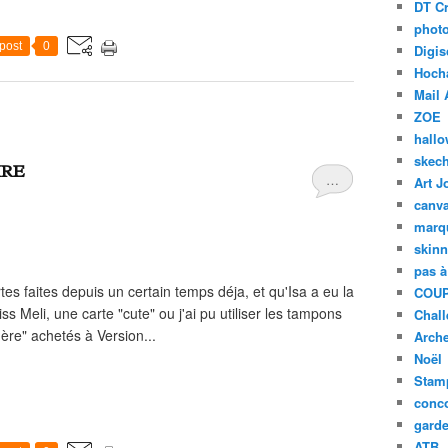
DT Cr
phot
post
0
Digis
Hoch
Mail 
ZOE
hall
skech
IRE
…
Art J
canv
marq
skinn
pas à
es faites depuis un certain temps déja, et qu'Isa a eu la
COUP
s Meli, une carte "cute" ou j'ai pu utiliser les tampons
Chal
ère" achetés à Version...
Arch
Noël
Stam
conc
garde
ATB