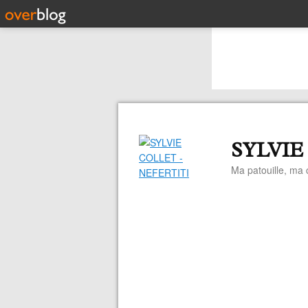
SYLVIE
Ma patouille, ma c