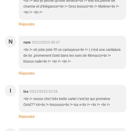
<br /> Moi je pense qu'elle aimera!<br /> elle est pleine de
charme et d'élégance!<br /> Gros bisous!<br /> Mylène<br />
<br /> <br />
Répondre
N
nate
03/12/2010 08:37
<br /> oh jolie jolie !!!! ce camayeux<br /> ( c'est une caritature
de toi ,promenent Gold dans les rues de Monaco)<br />
bisous nate<br /> <br /> <br />
Répondre
I
Isa
03/12/2010 02:54
<br /> soooo chic! très belle carte! c'est toi qui promène
Gold?? lol<br /> bisousss<br /> isa x<br /> <br /> <br />
Répondre