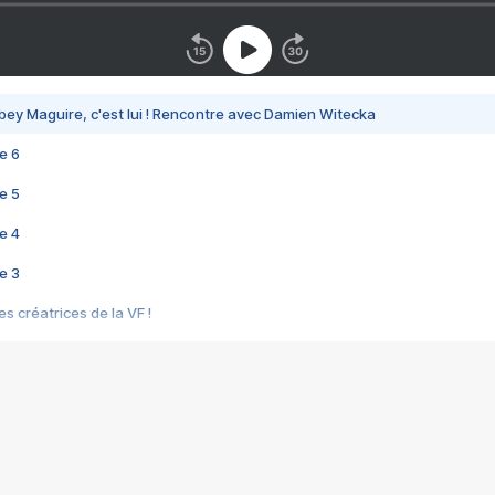
bey Maguire, c'est lui ! Rencontre avec Damien Witecka
e 6
e 5
e 4
e 3
s créatrices de la VF !
e 2
e 1
e Mektoub My Love arrive enfin ! Rencontre avec Shaïn Boumedine et Sal
i : après Toni en famille