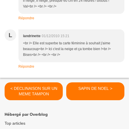
il neige, il neige, presque 60 cm en 24 heures ! bisous !
Val<br /> <br /> <br />
Répondre
L
landrinette
01/12/2010 15:21
<br /> Elle est superbe ta carte féminine à souhait j'aime
beaucoup<br /> Ici c'est la neige et ça tombe bien !<br />
Bises<br /> <br /> <br />
Répondre
< DECLINAISON SUR UN
SAPIN DE NOEL >
MEME TAMPON
Hébergé par Overblog
Top articles