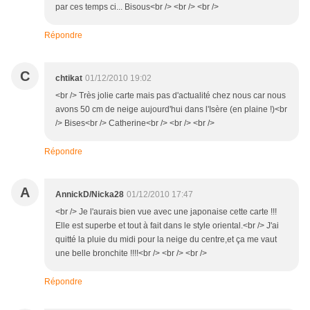
par ces temps ci... Bisous<br /> <br /> <br />
Répondre
C
chtikat
01/12/2010 19:02
<br /> Très jolie carte mais pas d'actualité chez nous car nous
avons 50 cm de neige aujourd'hui dans l'Isère (en plaine !)<br
/> Bises<br /> Catherine<br /> <br /> <br />
Répondre
A
AnnickD/Nicka28
01/12/2010 17:47
<br /> Je l'aurais bien vue avec une japonaise cette carte !!!
Elle est superbe et tout à fait dans le style oriental.<br /> J'ai
quitté la pluie du midi pour la neige du centre,et ça me vaut
une belle bronchite !!!!<br /> <br /> <br />
Répondre