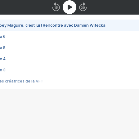
bey Maguire, c'est lui ! Rencontre avec Damien Witecka
e 6
e 5
e 4
e 3
s créatrices de la VF !
e 2
e 1
e Mektoub My Love arrive enfin ! Rencontre avec Shaïn Boumedine et Sal
i : après Toni en famille
elle réalise le bouleversant Dites lui que je l'aime