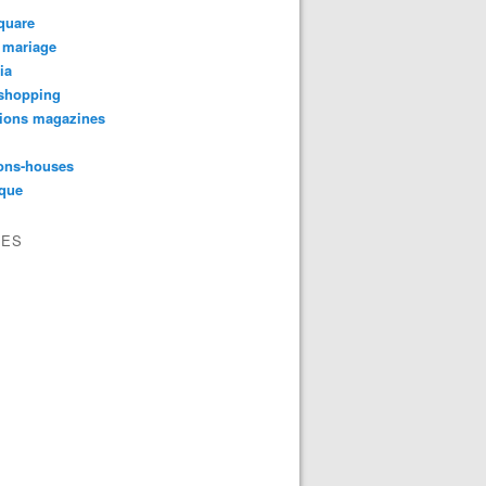
quare
 mariage
ia
shopping
tions magazines
ons-houses
yque
VES