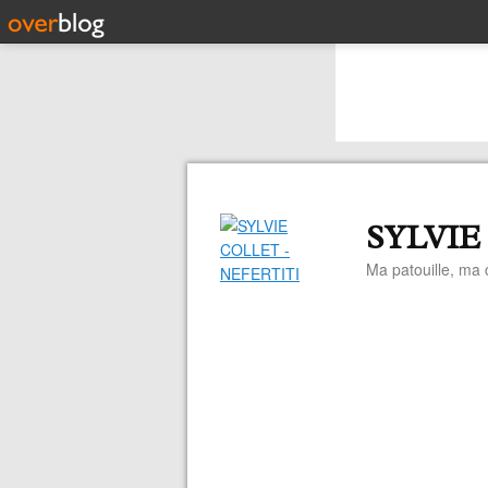
SYLVIE
Ma patouille, ma c