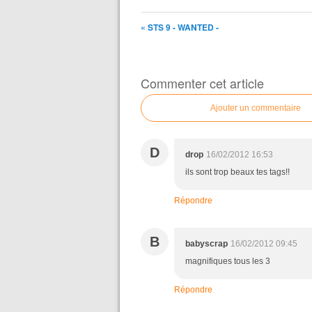
« STS 9 - WANTED -
Commenter cet article
Ajouter un commentaire
D
drop
16/02/2012 16:53
ils sont trop beaux tes tags!!
Répondre
B
babyscrap
16/02/2012 09:45
magnifiques tous les 3
Répondre