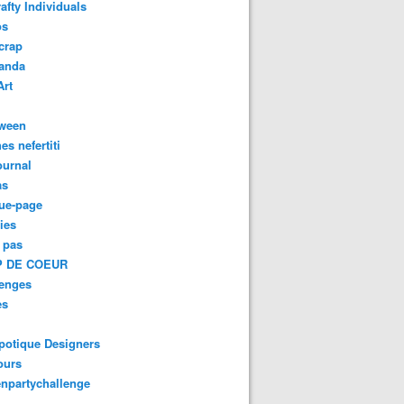
afty Individuals
os
crap
anda
Art
oween
es nefertiti
ournal
as
ue-page
ies
 pas
 DE COEUR
lenges
es
potique Designers
ours
npartychallenge