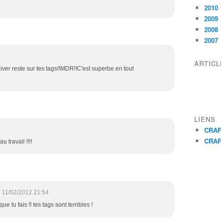
2010
2009
2008
2007
ARTIC
'hiver reste sur tes tags!!MDR!!C'est superbe en tout
LIENS
CRAF
CRAF
u travail !!!!
11/02/2012 21:54
 tu fais !! tes tags sont terribles !