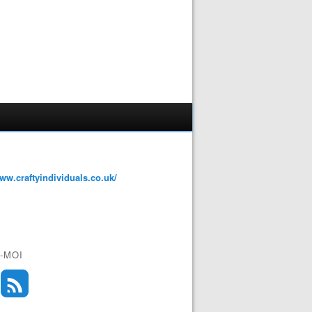
www.craftyindividuals.co.uk/
-MOI