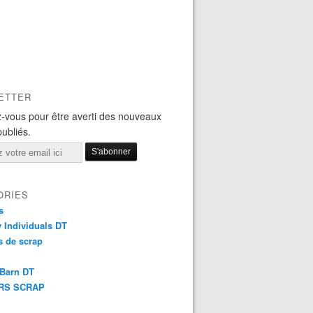
ETTER
-vous pour être averti des nouveaux
publiés.
ORIES
s
y Individuals DT
 de scrap
 Barn DT
RS SCRAP