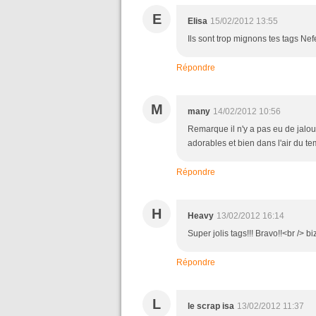
E
Elisa
15/02/2012 13:55
Ils sont trop mignons tes tags Nef
Répondre
M
many
14/02/2012 10:56
Remarque il n'y a pas eu de jaloux
adorables et bien dans l'air du t
Répondre
H
Heavy
13/02/2012 16:14
Super jolis tags!!! Bravo!!<br /> bi
Répondre
L
le scrap isa
13/02/2012 11:37