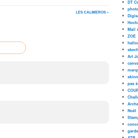
DT Cr
phot
LES CALIMEROS »
Digis
Hoch
Mail 
ZOE
hall
skech
Art J
canv
marq
skinn
pas à
COUP
Chal
Arch
Noël
Stam
conc
garde
ATB