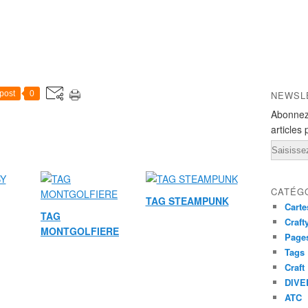
post
0
NEWSL
Abonnez
articles 
Email
CATÉG
TAG STEAMPUNK
Carte
TAG
Craft
MONTGOLFIERE
Pages
Tags
Craft
DIVE
ATC