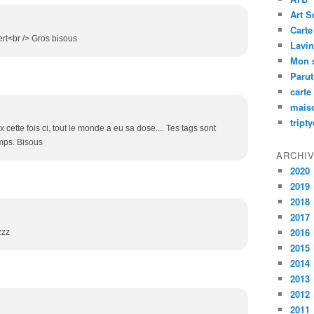
Art S
Carte
ert<br /> Gros bisous
Lavin
Mon 
Paru
carte
mais
tript
 cette fois ci, tout le monde a eu sa dose.... Tes tags sont
emps. Bisous
ARCHI
2020
2019
2018
2017
2016
zzz
2015
2014
2013
2012
2011