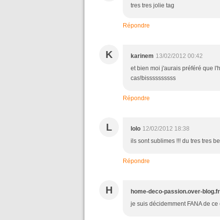
tres tres jolie tag
Répondre
K
karinem
13/02/2012 00:42
et bien moi j'aurais préféré que l
cas!bissssssssss
Répondre
L
lolo
12/02/2012 18:38
ils sont sublimes !!! du tres tres bea
Répondre
H
home-deco-passion.over-blog.fr
je suis décidemment FANA de ce que