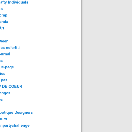
afty Individuals
os
crap
anda
Art
oween
es nefertiti
ournal
as
ue-page
ies
 pas
 DE COEUR
lenges
es
potique Designers
ours
npartychallenge