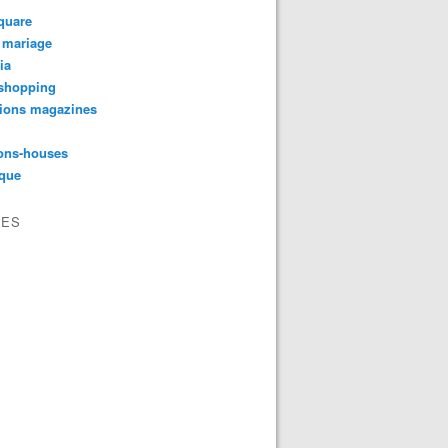
quare
 mariage
ia
shopping
tions magazines
ons-houses
yque
VES