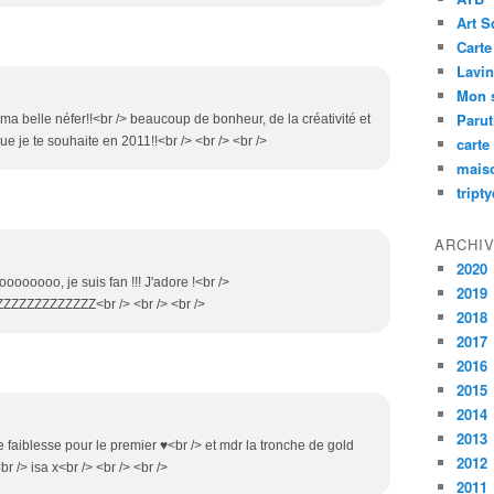
Art S
Carte
Lavin
Mon 
Paru
e ma belle néfer!!<br /> beaucoup de bonheur, de la créativité et
que je te souhaite en 2011!!<br /> <br /> <br />
carte
mais
tript
ARCHI
2020
ooooo, je suis fan !!! J'adore !<br />
2019
ZZZZZZZZZZ<br /> <br /> <br />
2018
2017
2016
2015
2014
2013
 faiblesse pour le premier ♥<br /> et mdr la tronche de gold
2012
r /> isa x<br /> <br /> <br />
2011