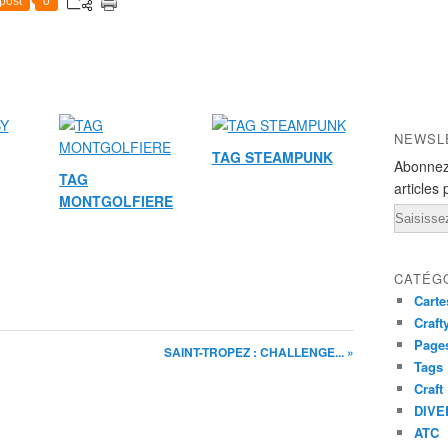
post
0
NEWSL
TAG STEAMPUNK
Abonnez
TAG
articles 
MONTGOLFIERE
Email
CATÉG
Carte
Craft
Pages
SAINT-TROPEZ : CHALLENGE... »
Tags
Craft
DIVE
ATC