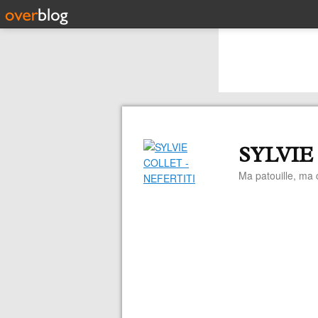
SYLVIE
Ma patouille, ma c