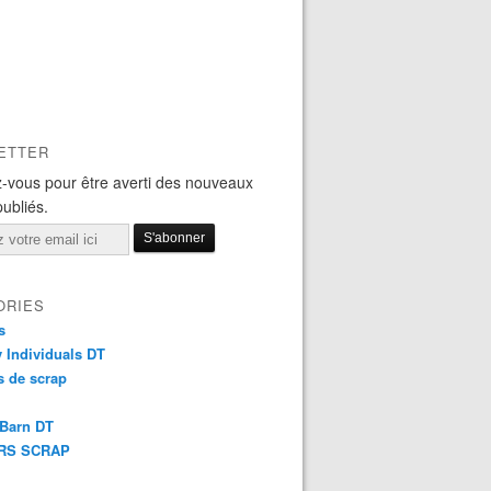
ETTER
-vous pour être averti des nouveaux
publiés.
ORIES
s
y Individuals DT
 de scrap
 Barn DT
RS SCRAP