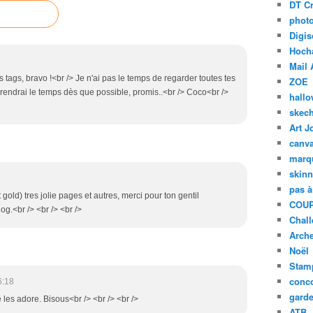
DT Cr
phot
Digis
Hoch
Mail 
tags, bravo !<br /> Je n'ai pas le temps de regarder toutes tes
ZOE
 prendrai le temps dès que possible, promis..<br /> Coco<br />
hall
skech
Art J
canv
marq
skinn
pas à
 gold) tres jolie pages et autres, merci pour ton gentil
COUP
.<br /> <br /> <br />
Chal
Arch
Noël
Stam
conc
6:18
garde
e les adore. Bisous<br /> <br /> <br />
ATB