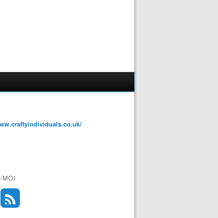
www.craftyindividuals.co.uk/
-MOI