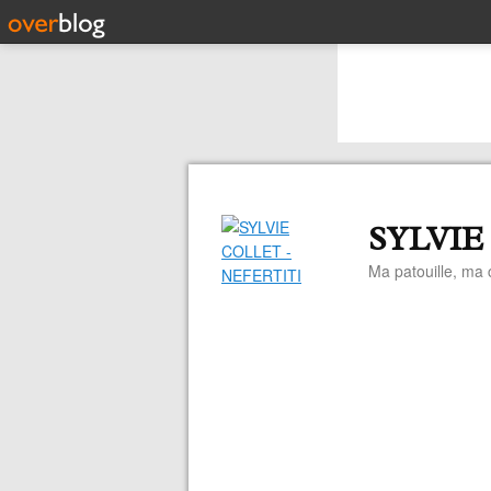
SYLVIE
Ma patouille, ma c