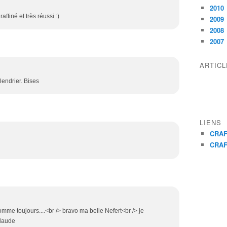
2010
ffiné et très réussi :)
2009
2008
2007
ARTIC
lendrier. Bises
LIENS
CRAF
CRAF
comme toujours....<br /> bravo ma belle Nefert<br /> je
claude