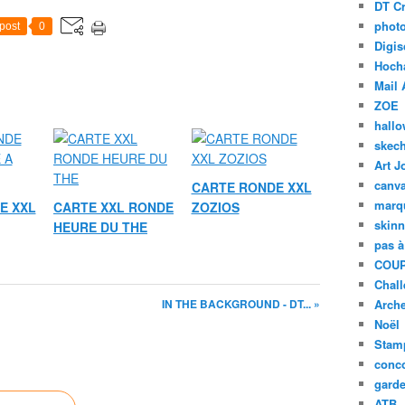
DT Cr
phot
post
0
Digis
Hoch
Mail 
ZOE
hall
skech
Art J
canv
CARTE RONDE XXL
marq
E XXL
CARTE XXL RONDE
ZOZIOS
skinn
HEURE DU THE
pas à
COUP
Chal
IN THE BACKGROUND - DT... »
Arch
Noël
Stam
conc
garde
ATB