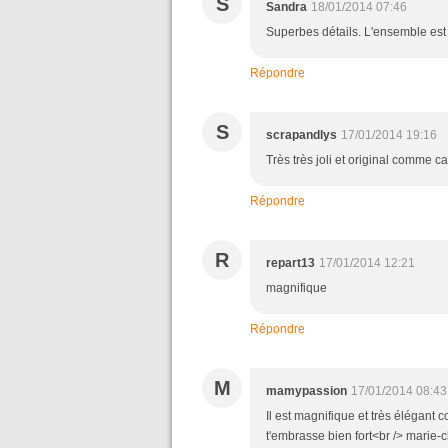
S
Sandra
18/01/2014 07:46
Superbes détails. L'ensemble est ra
Répondre
S
scrapandlys
17/01/2014 19:16
Très très joli et original comme ca
Répondre
R
repart13
17/01/2014 12:21
magnifique
Répondre
M
mamypassion
17/01/2014 08:43
Il est magnifique et très élégant 
t'embrasse bien fort<br /> marie-