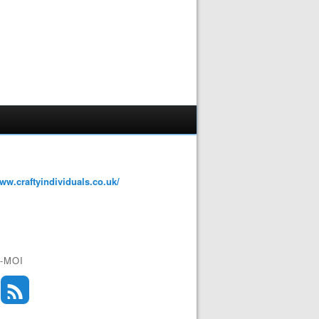
www.craftyindividuals.co.uk/
-MOI