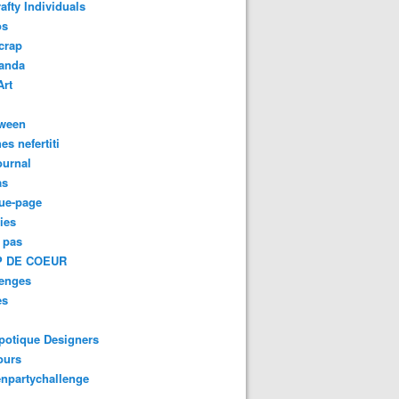
afty Individuals
os
crap
anda
Art
oween
es nefertiti
ournal
as
ue-page
ies
 pas
 DE COEUR
lenges
es
potique Designers
ours
npartychallenge