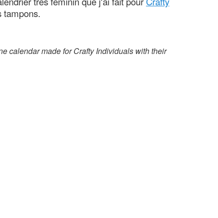
lendrier très féminin que j'ai fait pour
Crafty
s tampons.
ne calendar made for Crafty Individuals with their