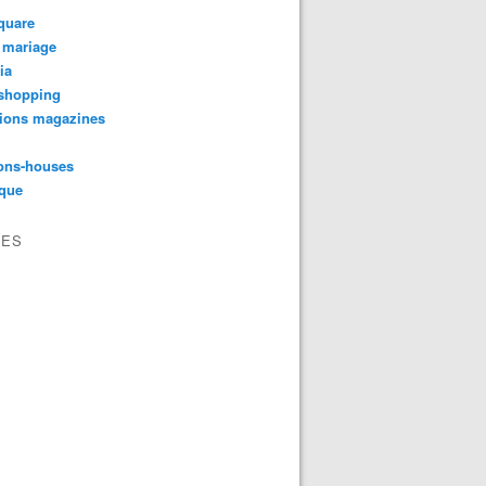
quare
 mariage
ia
shopping
tions magazines
ons-houses
yque
VES