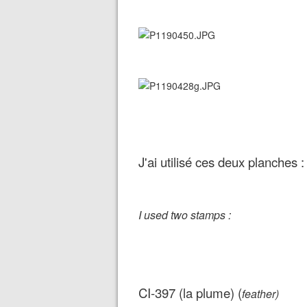
J'ai utilisé ces deux planches :
I used two stamps :
CI-397 (la plume) (
feather)