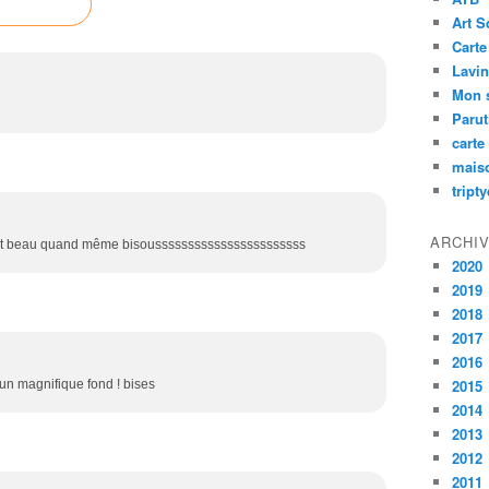
Art S
Carte
Lavin
Mon 
Paru
carte
mais
tript
ARCHI
 tout beau quand même bisousssssssssssssssssssssss
2020
2019
2018
2017
2016
2015
s un magnifique fond ! bises
2014
2013
2012
2011