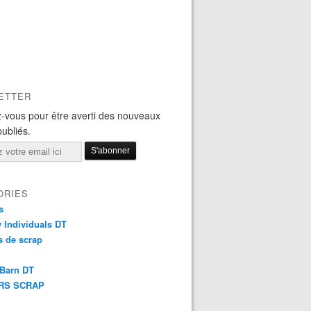
ETTER
-vous pour être averti des nouveaux
publiés.
ORIES
s
y Individuals DT
 de scrap
 Barn DT
RS SCRAP