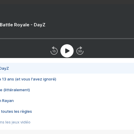
 Battle Royale - DayZ
 DayZ
 a 13 ans (et vous l'avez ignoré)
e (littéralement)
im Rayan
 toutes les règles
s les jeux vidéo
us choquant de Rockstar ? - Le scandale BULLY