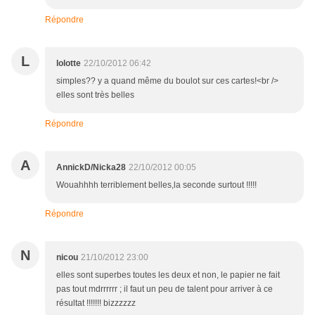
Répondre
L
lolotte
22/10/2012 06:42
simples?? y a quand même du boulot sur ces cartes!<br />
elles sont très belles
Répondre
A
AnnickD/Nicka28
22/10/2012 00:05
Wouahhhh terriblement belles,la seconde surtout !!!!!
Répondre
N
nicou
21/10/2012 23:00
elles sont superbes toutes les deux et non, le papier ne fait
pas tout mdrrrrrr ; il faut un peu de talent pour arriver à ce
résultat !!!!!!! bizzzzzz