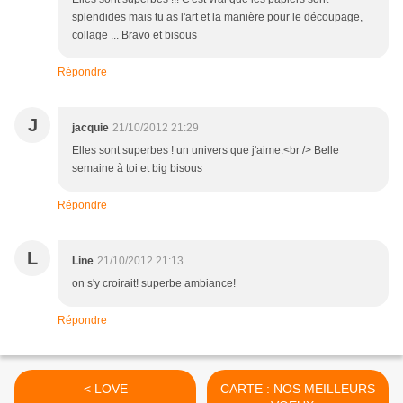
splendides mais tu as l'art et la manière pour le découpage,
collage ... Bravo et bisous
Répondre
J
jacquie
21/10/2012 21:29
Elles sont superbes ! un univers que j'aime.<br /> Belle
semaine à toi et big bisous
Répondre
L
Line
21/10/2012 21:13
on s'y croirait! superbe ambiance!
Répondre
< LOVE
CARTE : NOS MEILLEURS