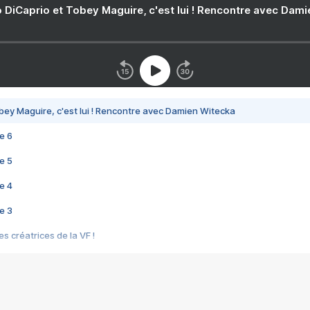
 DiCaprio et Tobey Maguire, c'est lui ! Rencontre avec Dam
bey Maguire, c'est lui ! Rencontre avec Damien Witecka
e 6
e 5
e 4
e 3
s créatrices de la VF !
e 2
e 1