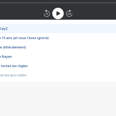
 DayZ
 a 13 ans (et vous l'avez ignoré)
e (littéralement)
im Rayan
 toutes les règles
s les jeux vidéo
us choquant de Rockstar ? - Le scandale BULLY
e plus moche de Steam
du RÊVE tourne au CAUCHEMAR
pendant 8 heures