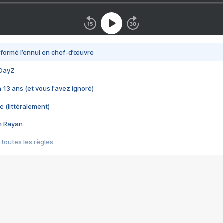
nsformé l’ennui en chef-d’œuvre
 DayZ
 a 13 ans (et vous l'avez ignoré)
e (littéralement)
im Rayan
 toutes les règles
s les jeux vidéo
us choquant de Rockstar ? - Le scandale BULLY
e plus moche de Steam
du RÊVE tourne au CAUCHEMAR