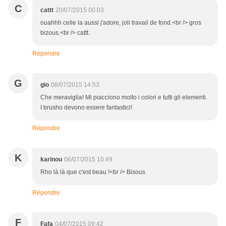
C
cattt
20/07/2015 00:03
ouahhh celle la aussi j'adore, joli travail de fond.<br /> gros
bizous.<br /> cattt.
Répondre
G
gio
08/07/2015 14:53
Che meraviglia! Mi piacciono molto i colori e tutti gli elementi.
I brusho devono essere fantastici!
Répondre
K
karinou
06/07/2015 10:49
Rho là là que c'est beau !<br /> Bisous
Répondre
F
Fafa
04/07/2015 09:42