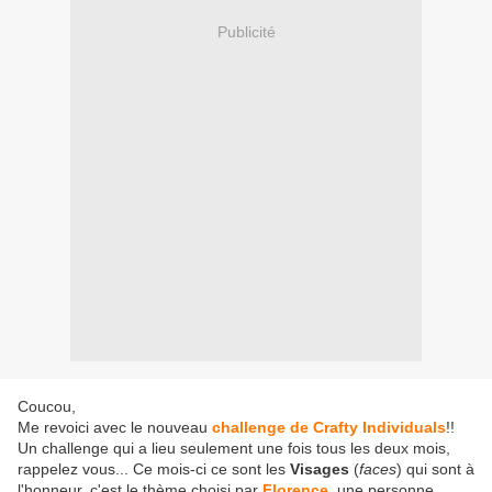
Publicité
Coucou,
Me revoici avec le nouveau
challenge de Crafty Individuals
!!
Un challenge qui a lieu seulement une fois tous les deux mois,
rappelez vous... Ce mois-ci ce sont les
Visages
(
faces
) qui sont à
l'honneur, c'est le thème choisi par
Florence
, une personne